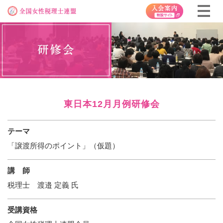
東日本12月月例研修会
テーマ
「譲渡所得のポイント」（仮題）
講 師
税理士 渡邉 定義 氏
受講資格