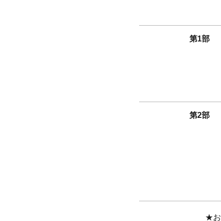
第1部
第2部
★お