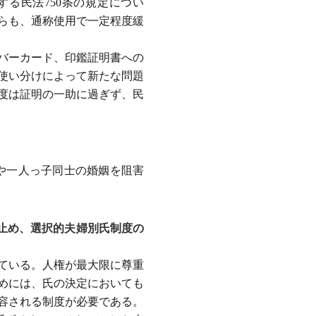
する民法750条の規定につい
らも、通称使用で一定程度緩
バーカード、印鑑証明書への
使い分けによって新たな問題
度は証明の一助に過ぎず、民
士や一人っ子同士の婚姻を阻害
け止め、選択的夫婦別氏制度の
っている。人権が最大限に尊重
めには、氏の決定においても
容される制度が必要である。