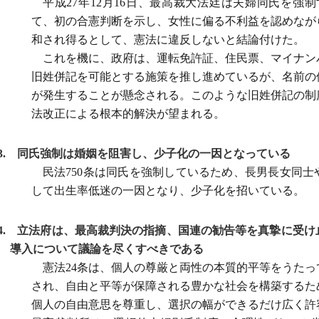
平成27年12月16日、最高裁大法廷は夫婦同氏を強制
て、初の合憲判断を示し、女性に偏る不利益を認めなが
和され得るとして、憲法に違反しないと結論付けた。
これを機に、政府は、運転免許証、住民票、マイナン
旧姓併記を可能とする施策を推し進めているが、名前の
が発生することが懸念される。このような旧姓併記の制
法改正による根本的解決が望まれる。
3. 同氏強制は婚姻を阻害し、少子化の一因となっている
民法750条は同氏を強制しているため、長男長女同
して出生率低迷の一因となり、少子化を招いている。
4. 立法府は、最高裁判決の指摘、国連の勧告等を真摯に受
導入について議論を尽くすべきである
憲法24条は、個人の尊厳と両性の本質的平等をうた
され、自由と平等が保障される豊かな社会を構築するた
個人の自由意思を尊重し、選択の幅ができるだけ広く許