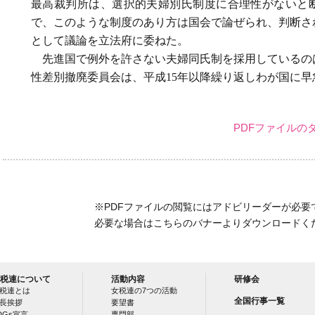
最高裁判所は、選択的夫婦別氏制度に合理性がないと
で、このような制度のあり方は国会で論ぜられ、判断さ
として議論を立法府に委ねた。
先進国で例外を許さない夫婦同氏制を採用しているの
性差別撤廃委員会は、平成15年以降繰り返しわが国に
PDFファイルの
※PDFファイルの閲覧にはアドビリーダーが必要
必要な場合はこちらのバナーよりダウンロードく
税連について
活動内容
研修会
税連とは
女税連の7つの活動
全国行事一覧
長挨拶
要望書
DGs宣言
専門部