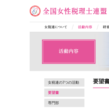
要望
女税連の7つの活動
要望書
専門部